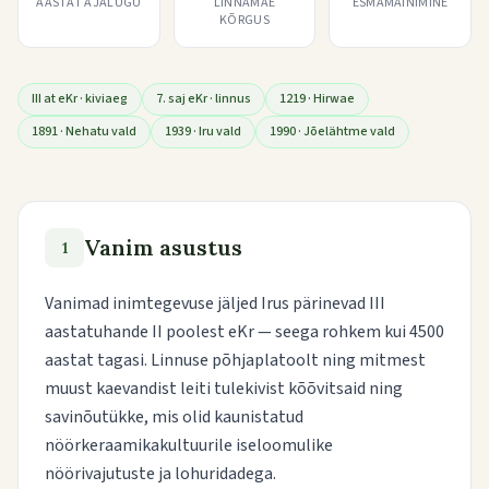
AASTAT AJALUGU
LINNAMÄE
ESMAMAINIMINE
KÕRGUS
III at eKr · kiviaeg
7. saj eKr · linnus
1219 · Hirwae
1891 · Nehatu vald
1939 · Iru vald
1990 · Jõelähtme vald
Vanim asustus
1
Vanimad inimtegevuse jäljed Irus pärinevad III
aastatuhande II poolest eKr — seega rohkem kui 4500
aastat tagasi. Linnuse põhjaplatoolt ning mitmest
muust kaevandist leiti tulekivist kõõvitsaid ning
savinõutükke, mis olid kaunistatud
nöörkeraamikakultuurile iseloomulike
nöörivajutuste ja lohuridadega.