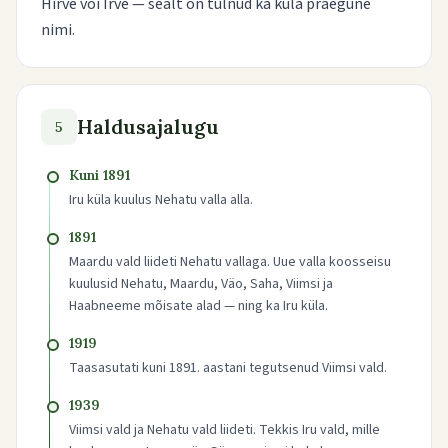
Hirve või Irve — sealt on tulnud ka küla praegune
nimi.
Haldusajalugu
5
Kuni 1891
Iru küla kuulus Nehatu valla alla.
1891
Maardu vald liideti Nehatu vallaga. Uue valla koosseisu
kuulusid Nehatu, Maardu, Väo, Saha, Viimsi ja
Haabneeme mõisate alad — ning ka Iru küla.
1919
Taasasutati kuni 1891. aastani tegutsenud Viimsi vald.
1939
Viimsi vald ja Nehatu vald liideti. Tekkis Iru vald, mille