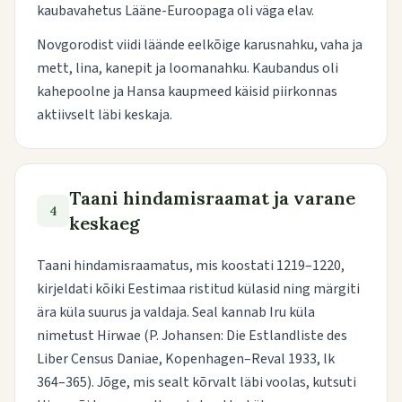
kaubavahetus Lääne-Euroopaga oli väga elav.
Novgorodist viidi läände eelkõige karusnahku, vaha ja
mett, lina, kanepit ja loomanahku. Kaubandus oli
kahepoolne ja Hansa kaupmeed käisid piirkonnas
aktiivselt läbi keskaja.
Taani hindamisraamat ja varane
4
keskaeg
Taani hindamisraamatus, mis koostati 1219–1220,
kirjeldati kõiki Eestimaa ristitud külasid ning märgiti
ära küla suurus ja valdaja. Seal kannab Iru küla
nimetust
Hirwae
(P. Johansen:
Die Estlandliste des
Liber Census Daniae
, Kopenhagen–Reval 1933, lk
364–365). Jõge, mis sealt kõrvalt läbi voolas, kutsuti