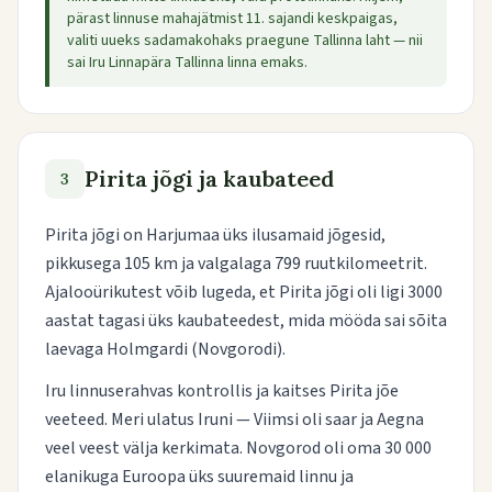
pärast linnuse mahajätmist 11. sajandi keskpaigas,
valiti uueks sadamakohaks praegune Tallinna laht — nii
sai Iru Linnapära Tallinna linna emaks.
Pirita jõgi ja kaubateed
3
Pirita jõgi on Harjumaa üks ilusamaid jõgesid,
pikkusega 105 km ja valgalaga 799 ruutkilomeetrit.
Ajalooürikutest võib lugeda, et Pirita jõgi oli ligi 3000
aastat tagasi üks kaubateedest, mida mööda sai sõita
laevaga Holmgardi (Novgorodi).
Iru linnuserahvas kontrollis ja kaitses Pirita jõe
veeteed. Meri ulatus Iruni — Viimsi oli saar ja Aegna
veel veest välja kerkimata. Novgorod oli oma 30 000
elanikuga Euroopa üks suuremaid linnu ja