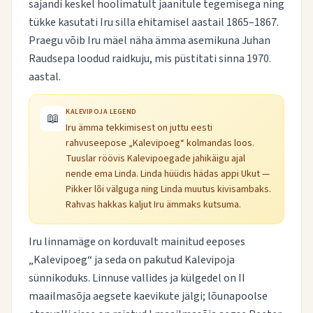
sajandi keskel hoolimatult jaanitule tegemisega ning
tükke kasutati Iru silla ehitamisel aastail 1865–1867.
Praegu võib Iru mäel näha ämma asemikuna Juhan
Raudsepa loodud raidkuju, mis püstitati sinna 1970.
aastal.
KALEVIPOJA LEGEND
📖
Iru ämma tekkimisest on juttu eesti
rahvuseepose
„Kalevipoeg“
kolmandas loos.
Tuuslar röövis Kalevipoegade jahikäigu ajal
nende ema Linda. Linda hüüdis hädas appi Ukut —
Pikker lõi välguga ning Linda muutus kivisambaks.
Rahvas hakkas kaljut Iru ämmaks kutsuma.
Iru linnamäge on korduvalt mainitud eeposes
„Kalevipoeg“
ja seda on pakutud Kalevipoja
sünnikoduks. Linnuse vallides ja külgedel on II
maailmasõja aegsete kaevikute jälgi; lõunapoolse