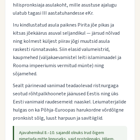
hilispronksiaja asulakoht, mille asustuse ajalugu
ulatub tagasi III aastatuhandesse eKr.
Iru kindlustatud asula paiknes Pirita jõe pikas ja
kitsas jõekäärus asuval seljandikul — järsud nõlvad
ning kolmest küljest piirav jõgi muutsid asula
raskesti rünnatavaks. Siin elasid valumeistrid,
kaupmehed (väljakaevamistel leiti islamimaadel ja
Rooma impeeriumis vermitud münte) ning
sõjamehed.
Sealt pärinevad vanimad teadaolevad ristnurgaga
seotud rõhtpalkhoonete jäänused Eestis ning üks
Eesti vanimaid raudesemeid: naaskel. Leiumaterjalide
hulgas on ka Põhja-Euroopas harukordne võrdõlgne
pronksist sõlg, luust harpuun ja savitiiglid.
Ajavahemikul 8.–10. sajandil olnuks Irud õigem
nimetada mitte linnuseks, vaid protolinnaks. Hiljem,