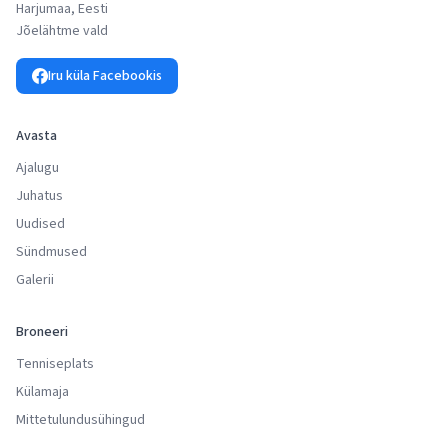
Harjumaa, Eesti
Jõelähtme vald
Iru küla Facebookis
Avasta
Ajalugu
Juhatus
Uudised
Sündmused
Galerii
Broneeri
Tenniseplats
Külamaja
Mittetulundusühingud