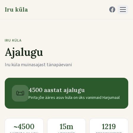
Iru küla
IRU KÜLA
Ajalugu
Iru küla muinasajast tänapäevani
4500 aastat ajalugu
📜
Pirita jõe ääres asuv küla on üks vanimaid Harjumaal
~4500
15m
1219