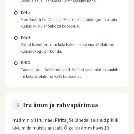
keskus asus Lasnamäe Gümnaasiumi kohal.
1945
Moodustati Iru, Viimsi ja Maardu külanõukogud. Iru küla
kuulus Iru külanõukogu koosseisu.
1950
Vallad likvideeriti. Iru küla hakkas kuuluma Jõelähtme
külanõukogu piirkonda.
1990
Taasasutati Jõelähtme vald. Sellest ajast alates kuulub
Iru küla Jõelähtme valla koosseisu.
Iru ämm ja rahvapärimus
6
Iru ämm oli Iru mäel Pirita jõe lähedal seisnud piklik
kivi, mida muiste austati. Õige Iru ämm hävis 19.