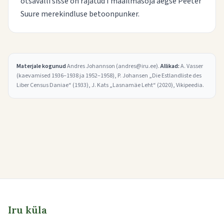
otsavalli sisse on rajatud I maailmasõja aegse Peeter
Suure merekindluse betoonpunker.
Materjale kogunud
Andres Johannson (andres@iru.ee).
Allikad:
A. Vasser
(kaevamised 1936–1938 ja 1952–1958), P. Johansen
„Die Estlandliste des
Liber Census Daniae“
(1933), J. Kats
„Lasnamäe Leht“
(2020), Vikipeedia.
Iru küla