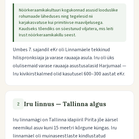
Nöörkeraamikakultuuri kogukonnad asusid looduslike
rohumaade läheduses ning tegelesid nii
karjakasvatuse kui primitiivse maaviljelusega.
Kaudseks tõendiks on söestunud viljatera, mis leiti
Irust nöörkeraamikakillu seest.
Umbes 7. sajandil eKr oli Linnamäele tekkinud
hilispronksiaja ja varase rauaaja asula. Iru oli üks
olulisemaid varase rauaaja asustusalasid Harjumaal —
Iru kivikirstkalmed olid kasutusel 600–300 aastat eKr.
Iru linnus — Tallinna algus
2
Iru linnamägi on Tallinna idapiiril Pirita jõe äärsel
neemikul asuv kuni 15 meetri kõrgune küngas. Iru
linnamäel oli muinaseestlaste kindlustatud