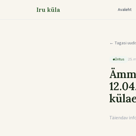
Iru küla
Avaleht
← Tagasi uudi
Üritus
25. 
Ämma
12.04
külae
Täiendav inf