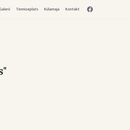
Galerii
Tenniseplats
Külamaja
Kontakt
s"