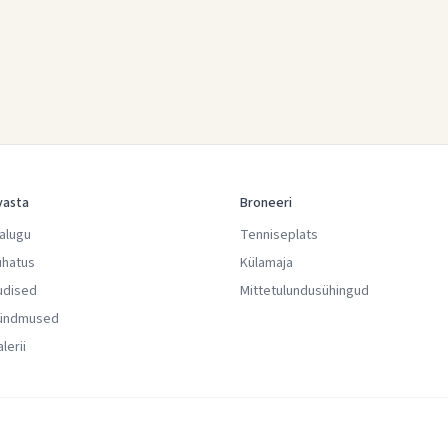
vasta
Broneeri
jalugu
Tenniseplats
uhatus
Külamaja
udised
Mittetulundusühingud
ündmused
lerii