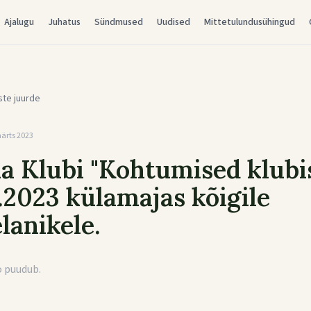
Ajalugu
Juhatus
Sündmused
Uudised
Mittetulundusühingud
ste juurde
märts 2023
 Klubi "Kohtumised klubi
.2023 külamajas kõigile
lanikele.
o puudub.