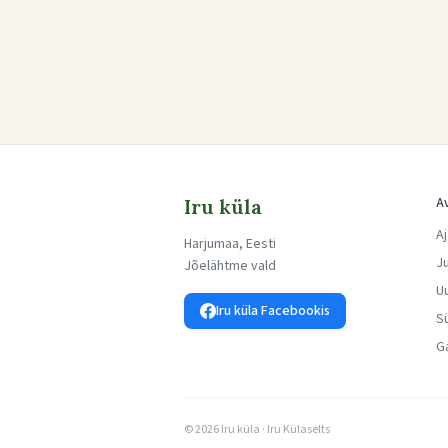
A
Iru küla
A
Harjumaa, Eesti
J
Jõelähtme vald
U
Iru küla Facebookis
S
Ga
©
2026
Iru küla · Iru Külaselts