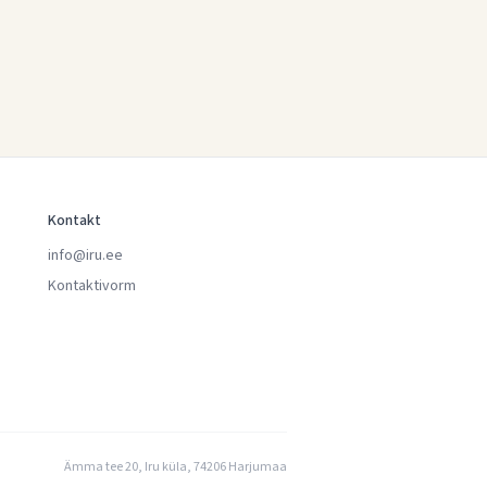
Kontakt
info@iru.ee
Kontaktivorm
Ämma tee 20, Iru küla, 74206 Harjumaa